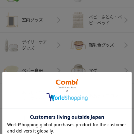
ベビーふとん・ベ
室内グッズ
ビーベッド
デイリーケア
離乳食グッズ
グッズ
ベビー食器
マグ
おはし・スプー
お食事エプロン
ン・フォーク
オーラルケア
ベビートイ
（お口のケア）