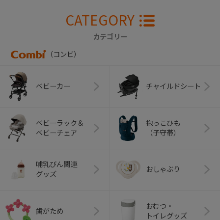
CATEGORY
カテゴリー
（コンビ）
ベビーカー
チャイルドシート
ベビーラック＆
抱っこひも
ベビーチェア
（子守帯）
哺乳びん関連
おしゃぶり
グッズ
おむつ・
歯がため
トイレグッズ