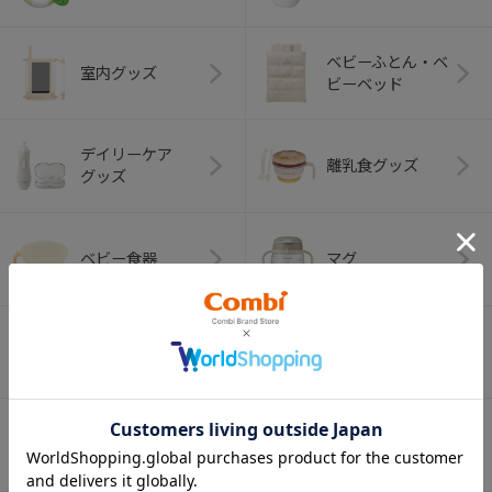
ベビーふとん・ベ
室内グッズ
ビーベッド
デイリーケア
離乳食グッズ
グッズ
ベビー食器
マグ
おはし・スプー
お食事エプロン
ン・フォーク
オーラルケア
ベビートイ
（お口のケア）