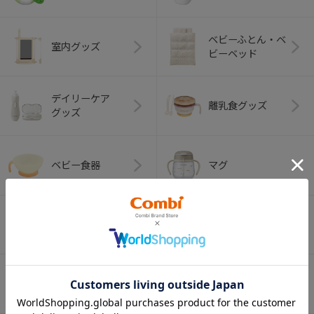
ベビーふとん・ベ
室内グッズ
ビーベッド
デイリーケア
離乳食グッズ
グッズ
ベビー食器
マグ
おはし・スプー
お食事エプロン
ン・フォーク
オーラルケア
ベビートイ
（お口のケア）