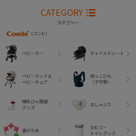
CATEGORY
カテゴリー
（コンビ）
ベビーカー
チャイルドシート
ベビーラック＆
抱っこひも
ベビーチェア
（子守帯）
哺乳びん関連
おしゃぶり
グッズ
おむつ・
歯がため
トイレグッズ