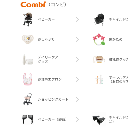
Combi
（コンビ）
ベビーカー
チャイルド
おしゃぶり
歯がため
デイリーケア
離乳食グッ
グッズ
オーラルケ
お食事エプロン
（お口のケ
ショッピングカート
チャイルド
ベビーカー（部品）
品）