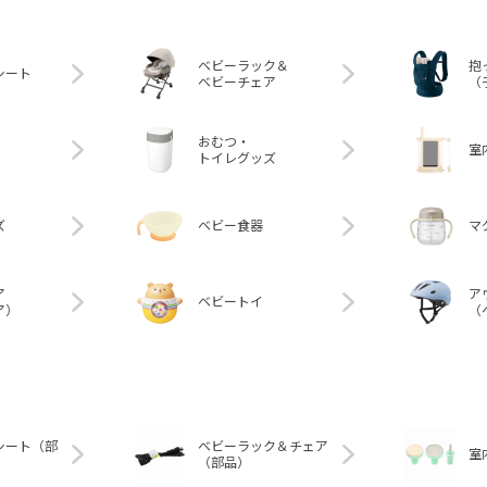
ベビーラック＆
抱
シート
ベビーチェア
（
おむつ・
室
トイレグッズ
ズ
ベビー食器
マ
ア
ア
ベビートイ
ア）
（
シート（部
ベビーラック＆チェア
室
（部品）