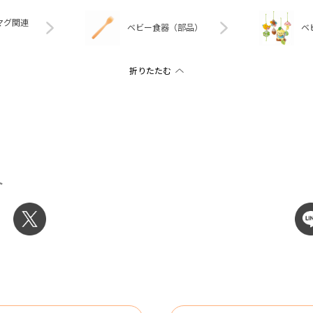
マグ関連
ベビー食器（部品）
ベ
ト