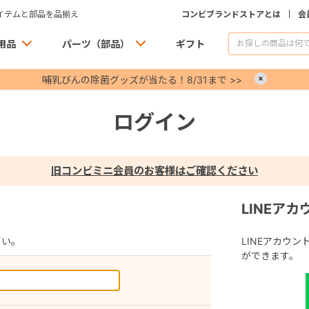
イテムと部品を品揃え
コンビブランドストアとは
会
用品
パーツ（部品）
ギフト
哺乳びんの除菌グッズが当たる！8/31まで >>
×
ログイン
旧コンビミニ会員のお客様はご確認ください
LINEア
さい。
LINEアカウ
ができます。