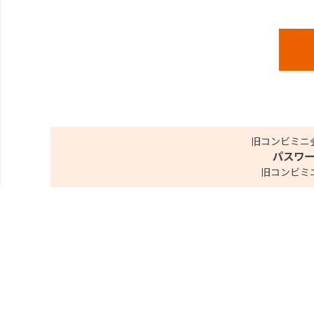
旧コンビミニ
パスワ
旧コンビミ