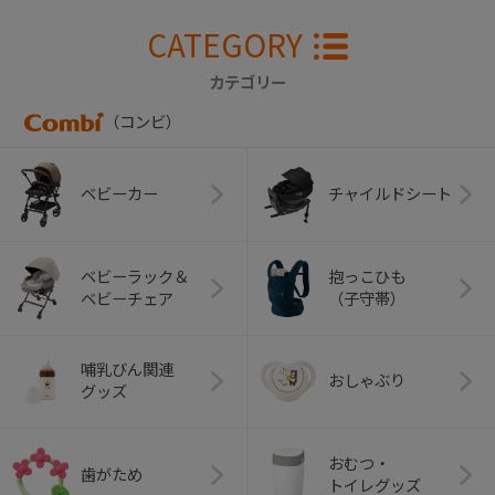
CATEGORY
カテゴリー
（コンビ）
ベビーカー
チャイルドシート
ベビーラック＆
抱っこひも
ベビーチェア
（子守帯）
哺乳びん関連
おしゃぶり
グッズ
おむつ・
歯がため
トイレグッズ