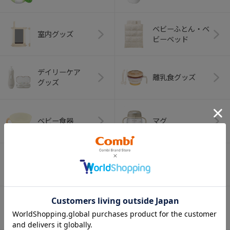
ベビーふとん・ベ
室内グッズ
ビーベッド
デイリーケア
離乳食グッズ
グッズ
ベビー食器
マグ
おはし・スプー
お食事エプロン
ン・フォーク
オーラルケア
ベビートイ
（お口のケア）