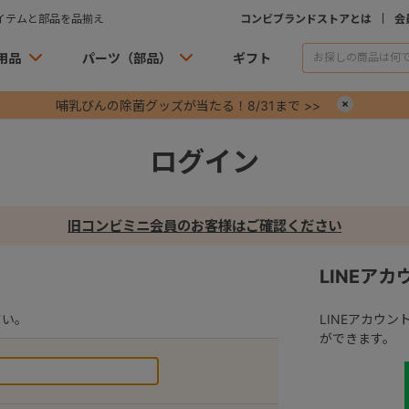
イテムと部品を品揃え
コンビブランドストアとは
会
用品
パーツ（部品）
ギフト
哺乳びんの除菌グッズが当たる！8/31まで >>
×
ログイン
旧コンビミニ会員のお客様はご確認ください
LINEア
さい。
LINEアカウ
ができます。