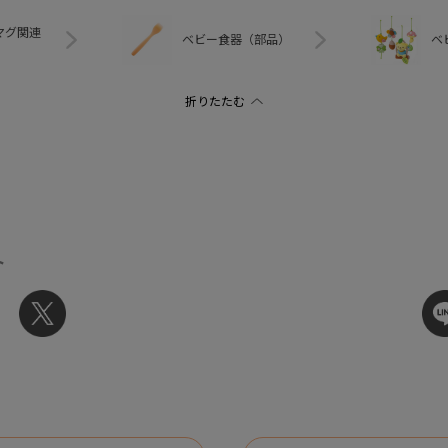
マグ関連
ベビー食器（部品）
ベ
ト