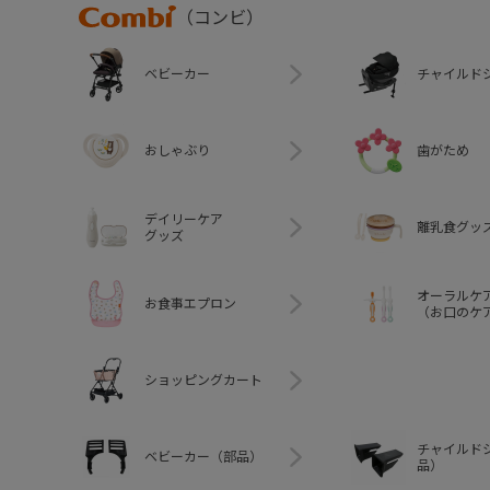
Combi
（コンビ）
ベビーカー
チャイルド
おしゃぶり
歯がため
デイリーケア
離乳食グッ
グッズ
オーラルケ
お食事エプロン
（お口のケ
ショッピングカート
チャイルド
ベビーカー（部品）
品）