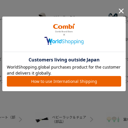
ベビーラック＆
抱
シート
ベビーチェア
（
おむつ・
室
トイレグッズ
ズ
ベビー食器
マ
ア
ア
ベビートイ
ア）
（
シート（部
ベビーラック＆チェア
室
（部品）