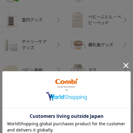
ベビーふとん・ベ
室内グッズ
ビーベッド
デイリーケア
離乳食グッズ
グッズ
ベビー食器
マグ
おはし・スプー
お食事エプロン
ン・フォーク
オーラルケア
ベビートイ
（お口のケア）