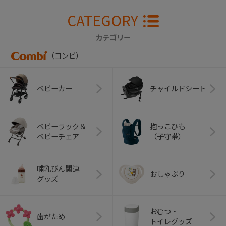
CATEGORY
カテゴリー
（コンビ）
ベビーカー
チャイルドシート
ベビーラック＆
抱っこひも
ベビーチェア
（子守帯）
哺乳びん関連
おしゃぶり
グッズ
おむつ・
歯がため
トイレグッズ