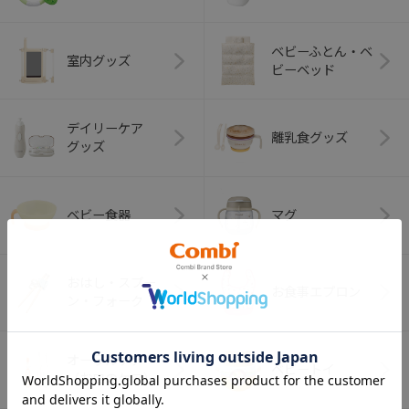
ベビーふとん・ベ
室内グッズ
ビーベッド
デイリーケア
離乳食グッズ
グッズ
ベビー食器
マグ
おはし・スプー
お食事エプロン
ン・フォーク
オーラルケア
ベビートイ
（お口のケア）