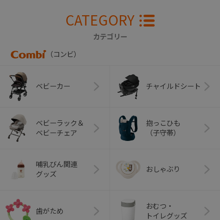
CATEGORY
カテゴリー
（コンビ）
ベビーカー
チャイルドシート
ベビーラック＆
抱っこひも
ベビーチェア
（子守帯）
哺乳びん関連
おしゃぶり
グッズ
おむつ・
歯がため
トイレグッズ