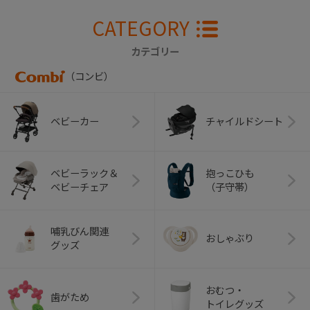
CATEGORY
カテゴリー
（コンビ）
ベビーカー
チャイルドシート
ベビーラック＆
抱っこひも
ベビーチェア
（子守帯）
哺乳びん関連
おしゃぶり
グッズ
おむつ・
歯がため
トイレグッズ