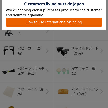
アウトドアグッズ
ペット用品
（ヘルメット）
ショッピングカー
ト
ベビーカー（部
チャイルドシート
品）
（部品）
ベビーラック＆チ
室内グッズ（部
ェア（部品）
品）
ベビーふとん（部
バス・トイレグッ
品）
ズ（部品）