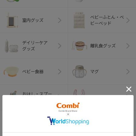
ベビーふとん・ベ
室内グッズ
ビーベッド
デイリーケア
離乳食グッズ
グッズ
ベビー食器
マグ
おはし・スプー
お食事エプロン
ン・フォーク
オーラルケア
ベビートイ
（お口のケア）