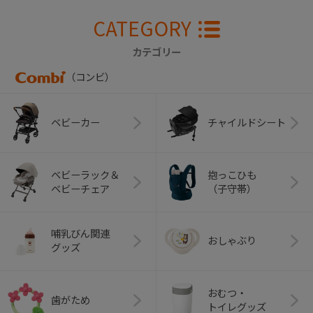
CATEGORY
カテゴリー
（コンビ）
ベビーカー
チャイルドシート
ベビーラック＆
抱っこひも
ベビーチェア
（子守帯）
哺乳びん関連
おしゃぶり
グッズ
おむつ・
歯がため
トイレグッズ