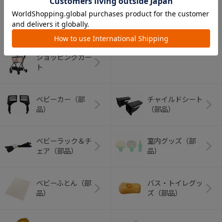
アウトドアグッズ
ペット用品
（ヘルメット）
ショッピングカー
ト
ベビーカー（部
チャイルドシート
品）
（部品）
ベビーラック＆チ
室内グッズ（部
ェア（部品）
品）
ベビーふとん（部
バス・トイレグッ
品）
ズ（部品）