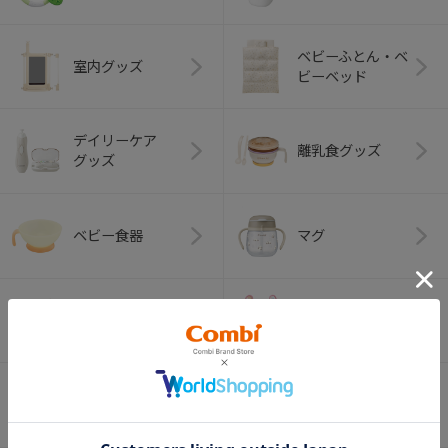
ベビーふとん・ベ
室内グッズ
ビーベッド
デイリーケア
離乳食グッズ
グッズ
ベビー食器
マグ
おはし・スプー
お食事エプロン
ン・フォーク
オーラルケア
ベビートイ
（お口のケア）