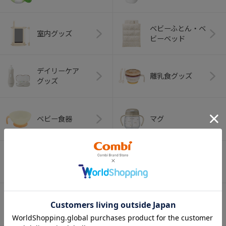
ベビーふとん・ベ
室内グッズ
ビーベッド
デイリーケア
離乳食グッズ
グッズ
ベビー食器
マグ
おはし・スプー
お食事エプロン
ン・フォーク
オーラルケア
ベビートイ
（お口のケア）