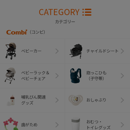
CATEGORY
カテゴリー
（コンビ）
ベビーカー
チャイルドシート
ベビーラック＆
抱っこひも
ベビーチェア
（子守帯）
哺乳びん関連
おしゃぶり
グッズ
おむつ・
歯がため
トイレグッズ