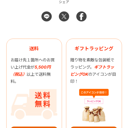
シェア
送料
ギフトラッピング
お届け先１箇所へのお買
贈り物を素敵な包装紙で
い上げ代金が
5,500円
ラッピング。
ギフトラッ
（税込）
以上で送料無
ピングOK
のアイコンが目
料。
印！