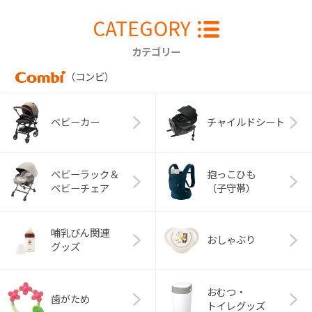
CATEGORY
カテゴリー
（コンビ）
ベビーカー
チャイルドシート
ベビーラック＆
抱っこひも
ベビーチェア
（子守帯）
哺乳びん関連
おしゃぶり
グッズ
おむつ・
歯がため
トイレグッズ