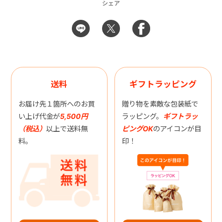
シェア
送料
ギフトラッピング
お届け先１箇所へのお買
贈り物を素敵な包装紙で
い上げ代金が
5,500円
ラッピング。
ギフトラッ
（税込）
以上で送料無
ピングOK
のアイコンが目
料。
印！