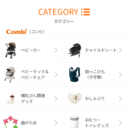
CATEGORY
カテゴリー
（コンビ）
ベビーカー
チャイルドシート
ベビーラック＆
抱っこひも
ベビーチェア
（子守帯）
哺乳びん関連
おしゃぶり
グッズ
おむつ・
歯がため
トイレグッズ