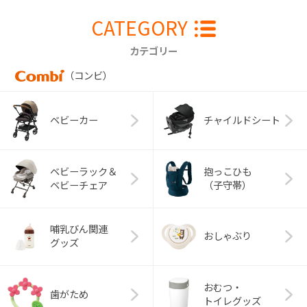
CATEGORY
カテゴリー
（コンビ）
ベビーカー
チャイルドシート
ベビーラック＆
抱っこひも
ベビーチェア
（子守帯）
哺乳びん関連
おしゃぶり
グッズ
おむつ・
歯がため
トイレグッズ