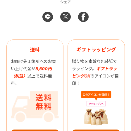
シェア
送料
ギフトラッピング
お届け先１箇所へのお買
贈り物を素敵な包装紙で
い上げ代金が
5,500円
ラッピング。
ギフトラッ
（税込）
以上で送料無
ピングOK
のアイコンが目
料。
印！