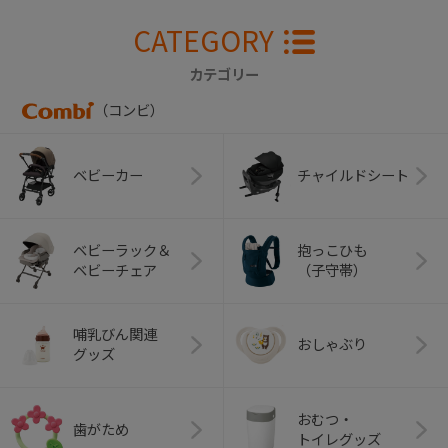
CATEGORY
カテゴリー
（コンビ）
ベビーカー
チャイルドシート
ベビーラック＆
抱っこひも
ベビーチェア
（子守帯）
哺乳びん関連
おしゃぶり
グッズ
おむつ・
歯がため
トイレグッズ