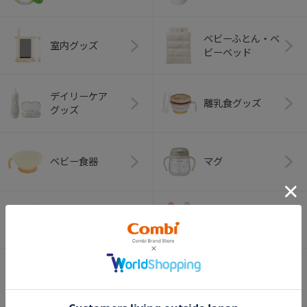
ベビーふとん・ベ
室内グッズ
ビーベッド
デイリーケア
離乳食グッズ
グッズ
ベビー食器
マグ
おはし・スプー
お食事エプロン
ン・フォーク
オーラルケア
ベビートイ
（お口のケア）