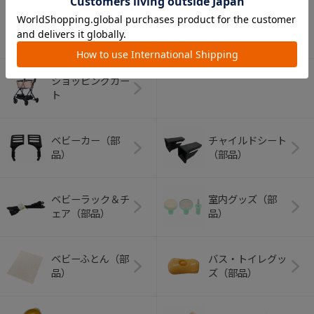
アウトドアグッズ
ペット用品
（ヘルメット）
ショッピングカー
ト
ベビーカー（部
チャイルドシート
品）
（部品）
ベビーラック＆チ
室内グッズ（部
ェア（部品）
品）
ベビーふとん（部
バス・トイレグッ
品）
ズ（部品）