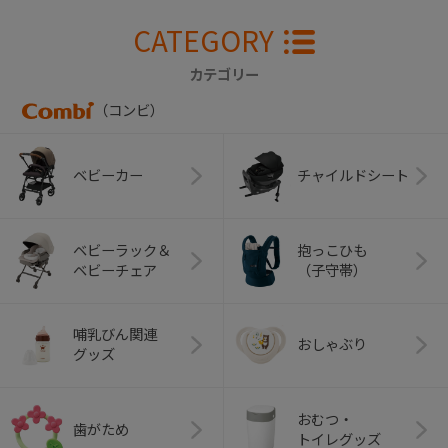
CATEGORY
カテゴリー
（コンビ）
ベビーカー
チャイルドシート
ベビーラック＆
抱っこひも
ベビーチェア
（子守帯）
哺乳びん関連
おしゃぶり
グッズ
おむつ・
歯がため
トイレグッズ