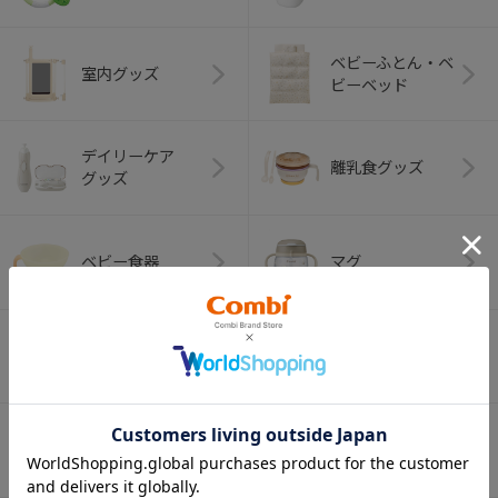
ベビーふとん・ベ
室内グッズ
ビーベッド
デイリーケア
離乳食グッズ
グッズ
ベビー食器
マグ
おはし・スプー
お食事エプロン
ン・フォーク
オーラルケア
ベビートイ
（お口のケア）