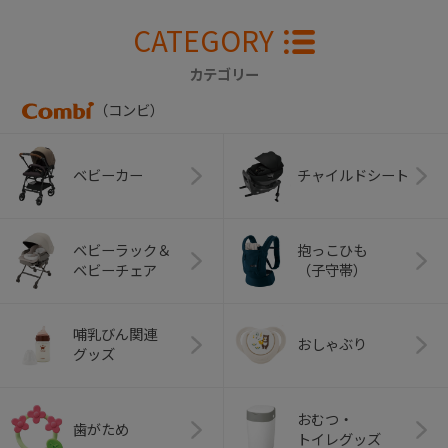
CATEGORY
カテゴリー
（コンビ）
ベビーカー
チャイルドシート
ベビーラック＆
抱っこひも
ベビーチェア
（子守帯）
哺乳びん関連
おしゃぶり
グッズ
おむつ・
歯がため
トイレグッズ