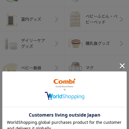
ベビーふとん・ベ
室内グッズ
ビーベッド
デイリーケア
離乳食グッズ
グッズ
ベビー食器
マグ
おはし・スプー
お食事エプロン
ン・フォーク
オーラルケア
ベビートイ
（お口のケア）