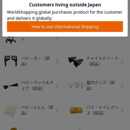
アウトドアグッズ
ペット用品
（ヘルメット）
ショッピングカー
ト
ベビーカー（部
チャイルドシート
品）
（部品）
ベビーラック＆チ
室内グッズ（部
ェア（部品）
品）
ベビーふとん（部
バス・トイレグッ
品）
ズ（部品）