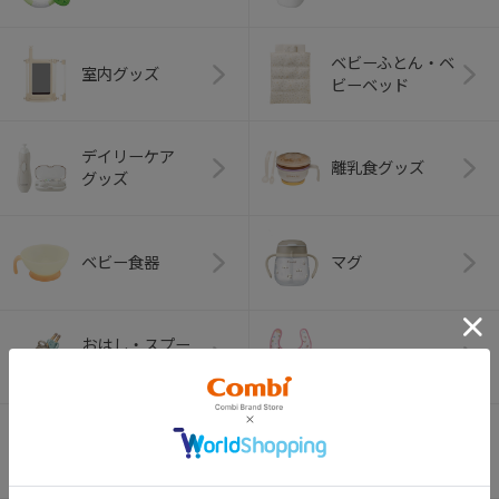
ベビーふとん・ベ
室内グッズ
ビーベッド
デイリーケア
離乳食グッズ
グッズ
ベビー食器
マグ
おはし・スプー
お食事エプロン
ン・フォーク
オーラルケア
ベビートイ
（お口のケア）