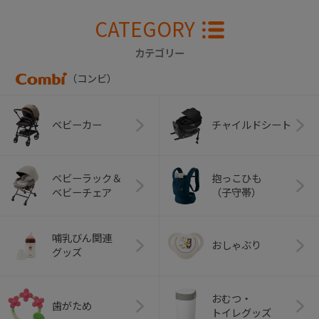
CATEGORY
カテゴリー
（コンビ）
ベビーカー
チャイルドシート
ベビーラック＆
抱っこひも
ベビーチェア
（子守帯）
哺乳びん関連
おしゃぶり
グッズ
おむつ・
歯がため
トイレグッズ