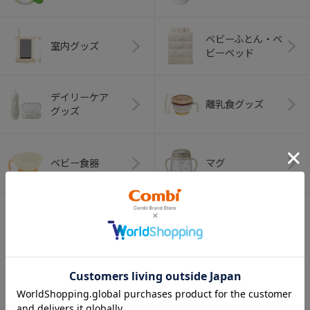
ベビーふとん・ベ
室内グッズ
ビーベッド
デイリーケア
離乳食グッズ
グッズ
ベビー食器
マグ
おはし・スプー
お食事エプロン
ン・フォーク
オーラルケア
ベビートイ
（お口のケア）