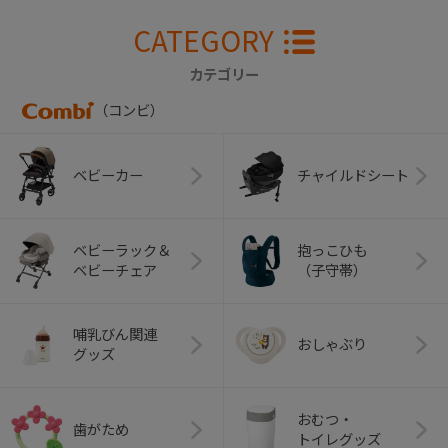
CATEGORY
カテゴリー
（コンビ）
ベビーカー
チャイルドシート
ベビーラック＆
抱っこひも
ベビーチェア
（子守帯）
哺乳びん関連
おしゃぶり
グッズ
おむつ・
歯がため
トイレグッズ