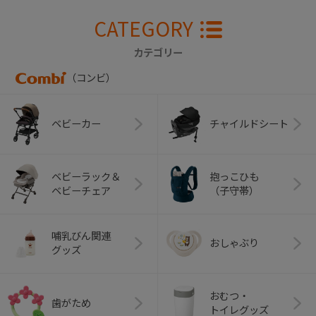
CATEGORY
カテゴリー
（コンビ）
ベビーカー
チャイルドシート
ベビーラック＆
抱っこひも
ベビーチェア
（子守帯）
哺乳びん関連
おしゃぶり
グッズ
おむつ・
歯がため
トイレグッズ