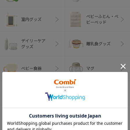
ベビーふとん・ベ
室内グッズ
ビーベッド
デイリーケア
離乳食グッズ
グッズ
ベビー食器
マグ
おはし・スプー
お食事エプロン
ン・フォーク
オーラルケア
ベビートイ
（お口のケア）