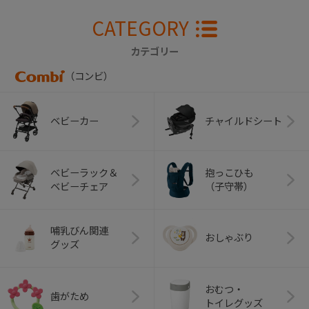
CATEGORY
カテゴリー
（コンビ）
ベビーカー
チャイルドシート
ベビーラック＆
抱っこひも
ベビーチェア
（子守帯）
哺乳びん関連
おしゃぶり
グッズ
おむつ・
歯がため
トイレグッズ