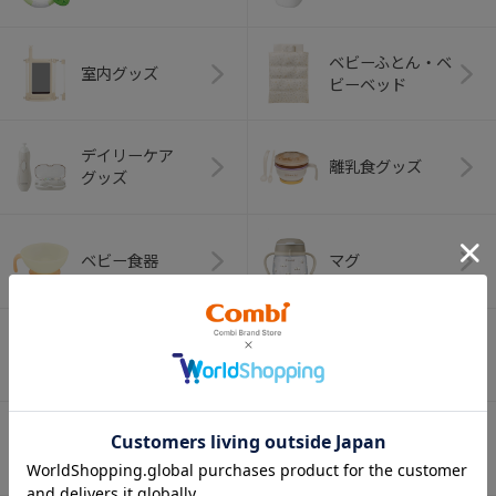
ベビーふとん・ベ
室内グッズ
ビーベッド
デイリーケア
離乳食グッズ
グッズ
ベビー食器
マグ
おはし・スプー
お食事エプロン
ン・フォーク
オーラルケア
ベビートイ
（お口のケア）