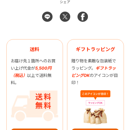
シェア
送料
ギフトラッピング
お届け先１箇所へのお買
贈り物を素敵な包装紙で
い上げ代金が
5,500円
ラッピング。
ギフトラッ
（税込）
以上で送料無
ピングOK
のアイコンが目
料。
印！