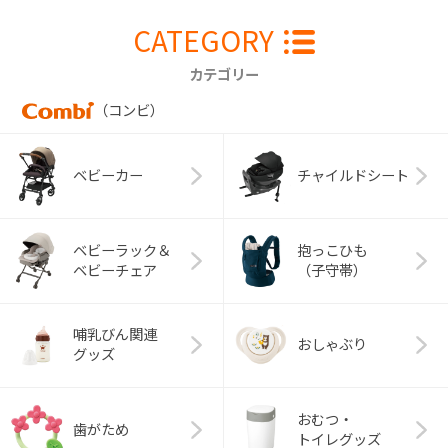
CATEGORY
カテゴリー
（コンビ）
ベビーカー
チャイルドシート
ベビーラック＆
抱っこひも
ベビーチェア
（子守帯）
哺乳びん関連
おしゃぶり
グッズ
おむつ・
歯がため
トイレグッズ