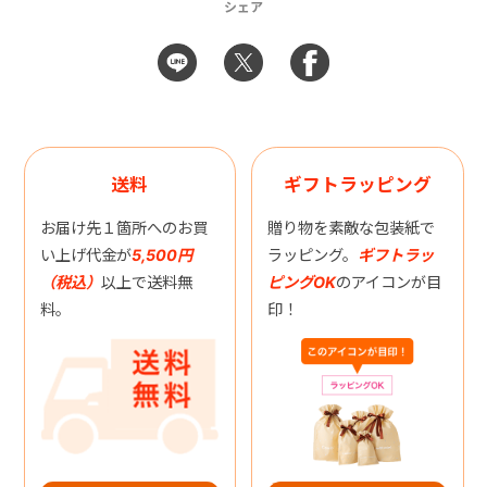
シェア
送料
ギフトラッピング
お届け先１箇所へのお買
贈り物を素敵な包装紙で
い上げ代金が
5,500円
ラッピング。
ギフトラッ
（税込）
以上で送料無
ピングOK
のアイコンが目
料。
印！