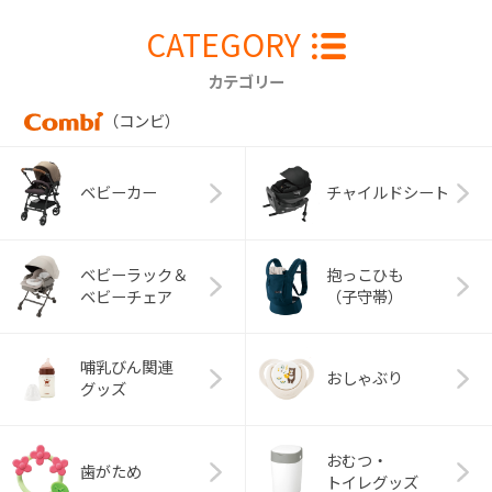
CATEGORY
カテゴリー
（コンビ）
ベビーカー
チャイルドシート
ベビーラック＆
抱っこひも
ベビーチェア
（子守帯）
哺乳びん関連
おしゃぶり
グッズ
おむつ・
歯がため
トイレグッズ