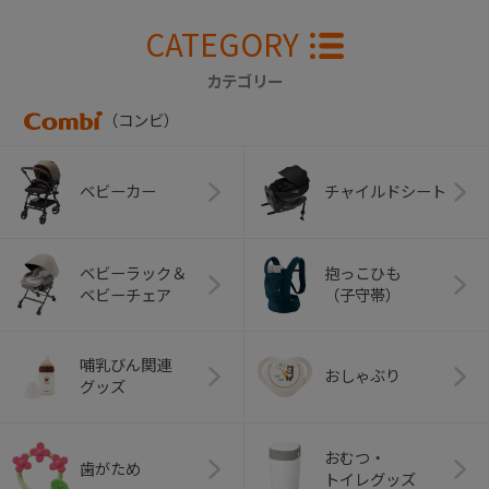
CATEGORY
カテゴリー
（コンビ）
ベビーカー
チャイルドシート
ベビーラック＆
抱っこひも
ベビーチェア
（子守帯）
哺乳びん関連
おしゃぶり
グッズ
おむつ・
歯がため
トイレグッズ