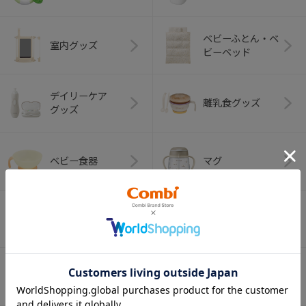
ベビーふとん・ベ
室内グッズ
ビーベッド
デイリーケア
離乳食グッズ
グッズ
ベビー食器
マグ
おはし・スプー
お食事エプロン
ン・フォーク
オーラルケア
ベビートイ
（お口のケア）