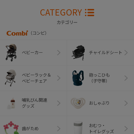
CATEGORY
カテゴリー
（コンビ）
ベビーカー
チャイルドシート
ベビーラック＆
抱っこひも
ベビーチェア
（子守帯）
哺乳びん関連
おしゃぶり
グッズ
おむつ・
歯がため
トイレグッズ