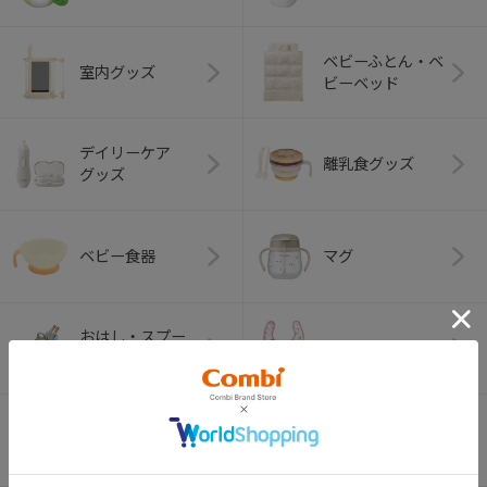
ベビーふとん・ベ
室内グッズ
ビーベッド
デイリーケア
離乳食グッズ
グッズ
ベビー食器
マグ
おはし・スプー
お食事エプロン
ン・フォーク
オーラルケア
ベビートイ
（お口のケア）