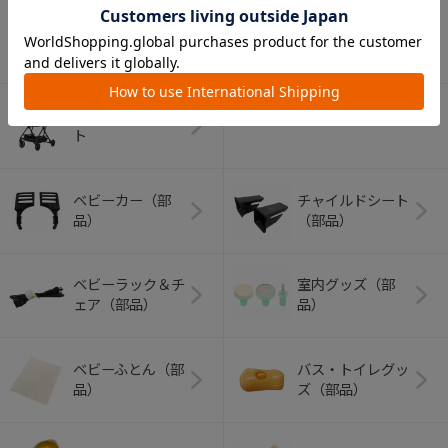
アウトドアグッズ
ペット用品
（ヘルメット）
ショッピングカー
ト
ベビーカー（部
チャイルドシート
品）
（部品）
ベビーラック＆チ
室内グッズ（部
ェア（部品）
品）
ベビーふとん（部
バス・トイレグッ
品）
ズ（部品）