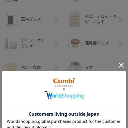
ベビーふとん・ベ
室内グッズ
ビーベッド
デイリーケア
離乳食グッズ
グッズ
ベビー食器
マグ
おはし・スプー
お食事エプロン
ン・フォーク
オーラルケア
ベビートイ
（お口のケア）