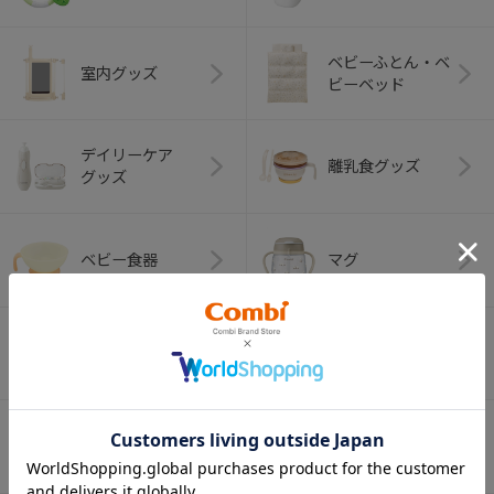
ベビーふとん・ベ
室内グッズ
ビーベッド
デイリーケア
離乳食グッズ
グッズ
ベビー食器
マグ
おはし・スプー
お食事エプロン
ン・フォーク
オーラルケア
ベビートイ
（お口のケア）