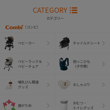
CATEGORY
カテゴリー
（コンビ）
ベビーカー
チャイルドシート
ベビーラック＆
抱っこひも
ベビーチェア
（子守帯）
哺乳びん関連
おしゃぶり
グッズ
おむつ・
歯がため
トイレグッズ