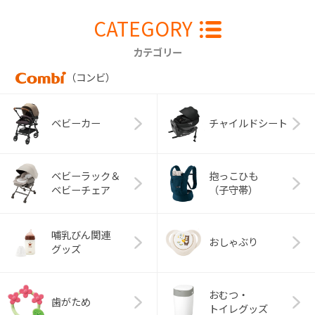
CATEGORY
カテゴリー
（コンビ）
ベビーカー
チャイルドシート
ベビーラック＆
抱っこひも
ベビーチェア
（子守帯）
哺乳びん関連
おしゃぶり
グッズ
おむつ・
歯がため
トイレグッズ