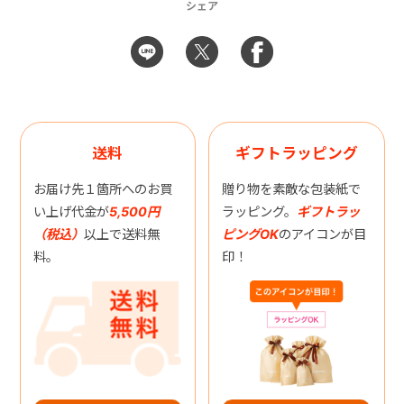
シェア
送料
ギフトラッピング
お届け先１箇所へのお買
贈り物を素敵な包装紙で
い上げ代金が
5,500円
ラッピング。
ギフトラッ
（税込）
以上で送料無
ピングOK
のアイコンが目
料。
印！