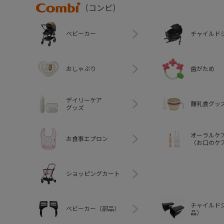
Combi
（コンビ）
ベビーカー
チャイルド
おしゃぶり
歯がため
デイリーケア
離乳食グッ
グッズ
オーラルケ
お食事エプロン
（お口のケ
ショッピングカート
チャイルド
ベビーカー（部品）
品）