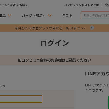
イテムと部品を品揃え
コンビブランドストアとは
会
用品
パーツ（部品）
ギフト
哺乳びんの除菌グッズが当たる！8/31まで >>
×
ログイン
旧コンビミニ会員のお客様はご確認ください
LINEア
さい。
LINEアカウ
ができます。