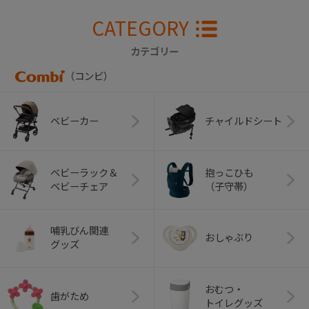
CATEGORY
カテゴリー
（コンビ）
ベビーカー
チャイルドシート
ベビーラック＆
抱っこひも
ベビーチェア
（子守帯）
哺乳びん関連
おしゃぶり
グッズ
おむつ・
歯がため
トイレグッズ