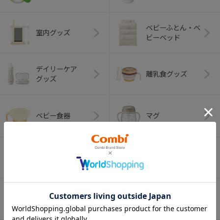
ベビーふとん・ベ
室内グッズ
ビーベッド
デイリーケア
離乳食グッズ
グッズ
ベビー食器
マグ
おはし・スプー
お食事エプロン
ン・フォーク
オーラルケア
ベビートイ
（お口のケア）