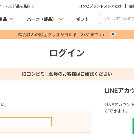
イテムと部品を品揃え
コンビブランドストアとは
会
用品
パーツ（部品）
ギフト
哺乳びんの除菌グッズが当たる！8/31まで >>
×
ログイン
旧コンビミニ会員のお客様はご確認ください
LINEア
さい。
LINEアカウ
ができます。