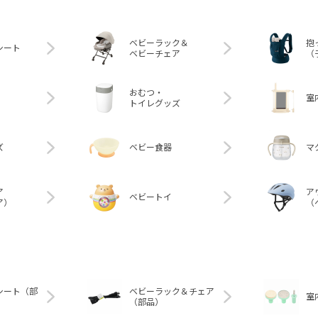
ベビーラック＆
抱
シート
ベビーチェア
（
おむつ・
室
トイレグッズ
ズ
ベビー食器
マ
ア
ア
ベビートイ
ア）
（
シート（部
ベビーラック＆チェア
室
（部品）