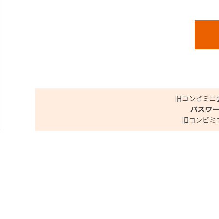
旧コンビミニ
パスワ
旧コンビミ