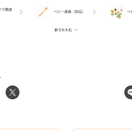
マグ関連
ベビー食器（部品）
ベ
ト