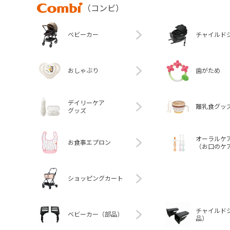
Combi
（コンビ）
ベビーカー
チャイルド
おしゃぶり
歯がため
デイリーケア
離乳食グッ
グッズ
オーラルケ
お食事エプロン
（お口のケ
ショッピングカート
チャイルド
ベビーカー（部品）
品）