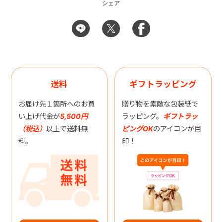
シェア
送料
ギフトラッピング
お届け先１箇所へのお買
贈り物を素敵な包装紙で
い上げ代金が
5,500円
ラッピング。
ギフトラッ
（税込）
以上で送料無
ピングOK
のアイコンが目
料。
印！