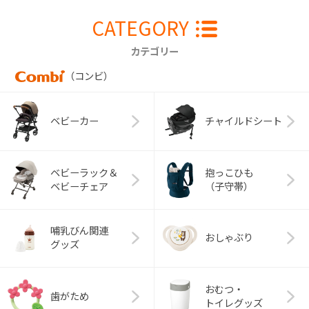
CATEGORY
カテゴリー
（コンビ）
ベビーカー
チャイルドシート
ベビーラック＆
抱っこひも
ベビーチェア
（子守帯）
哺乳びん関連
おしゃぶり
グッズ
おむつ・
歯がため
トイレグッズ