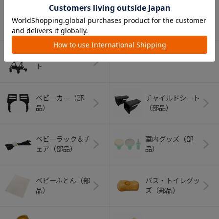
アウトドアグッズ
ペット用品
（ヘルメット）
ショッピングカー
ト
ベビーカー（部
チャイルドシート
品）
（部品）
ベビーラック＆チ
室内グッズ（部
ェア（部品）
品）
ベビーふとん（部
バス・トイレグッ
品）
ズ（部品）