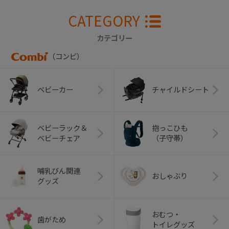
CATEGORY
カテゴリー
（コンビ）
ベビーカー
チャイルドシート
ベビーラック＆
抱っこひも
ベビーチェア
（子守帯）
哺乳びん関連
おしゃぶり
グッズ
おむつ・
歯がため
トイレグッズ