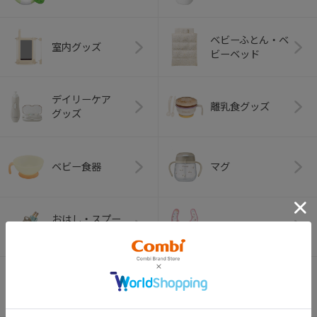
ベビーふとん・ベ
室内グッズ
ビーベッド
デイリーケア
離乳食グッズ
グッズ
ベビー食器
マグ
おはし・スプー
お食事エプロン
ン・フォーク
オーラルケア
ベビートイ
（お口のケア）