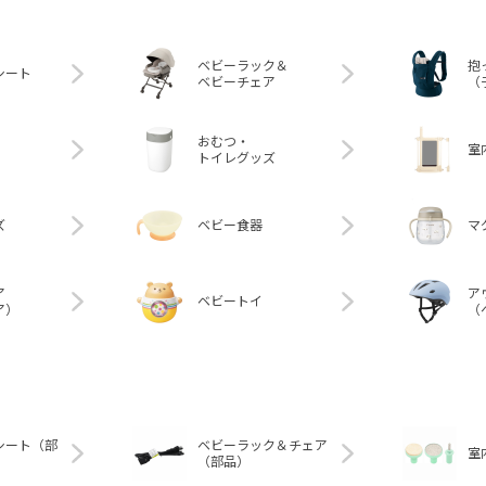
ベビーラック＆
抱
シート
ベビーチェア
（
おむつ・
室
トイレグッズ
ズ
ベビー食器
マ
ア
ア
ベビートイ
ア）
（
シート（部
ベビーラック＆チェア
室
（部品）