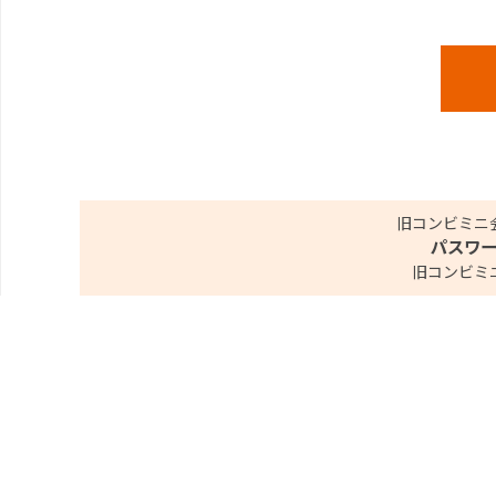
旧コンビミニ
パスワ
旧コンビミ