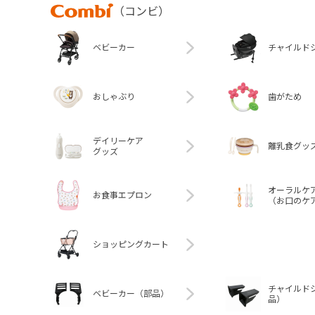
Combi
（コンビ）
ベビーカー
チャイルド
おしゃぶり
歯がため
デイリーケア
離乳食グッ
グッズ
オーラルケ
お食事エプロン
（お口のケ
ショッピングカート
チャイルド
ベビーカー（部品）
品）