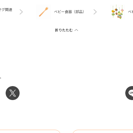
マグ関連
ベビー食器（部品）
ベ
ト