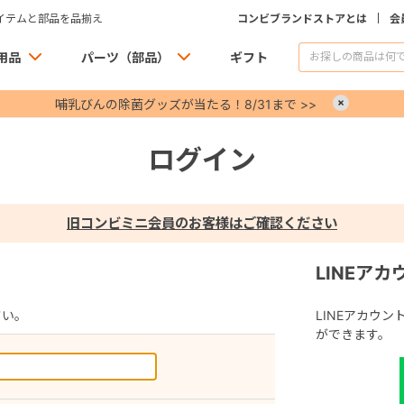
イテムと部品を品揃え
コンビブランドストアとは
会
用品
パーツ（部品）
ギフト
哺乳びんの除菌グッズが当たる！8/31まで >>
×
ログイン
旧コンビミニ会員のお客様はご確認ください
LINEア
さい。
LINEアカウ
ができます。