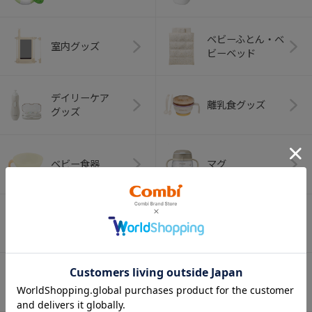
ベビーふとん・ベ
室内グッズ
ビーベッド
デイリーケア
離乳食グッズ
グッズ
ベビー食器
マグ
おはし・スプー
お食事エプロン
ン・フォーク
オーラルケア
ベビートイ
（お口のケア）