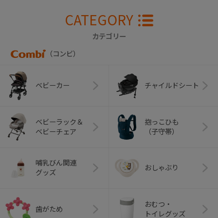
CATEGORY
カテゴリー
（コンビ）
ベビーカー
チャイルドシート
ベビーラック＆
抱っこひも
ベビーチェア
（子守帯）
哺乳びん関連
おしゃぶり
グッズ
おむつ・
歯がため
トイレグッズ