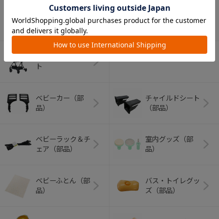
アウトドアグッズ
ペット用品
（ヘルメット）
ショッピングカー
ト
ベビーカー（部
チャイルドシート
品）
（部品）
ベビーラック＆チ
室内グッズ（部
ェア（部品）
品）
ベビーふとん（部
バス・トイレグッ
品）
ズ（部品）