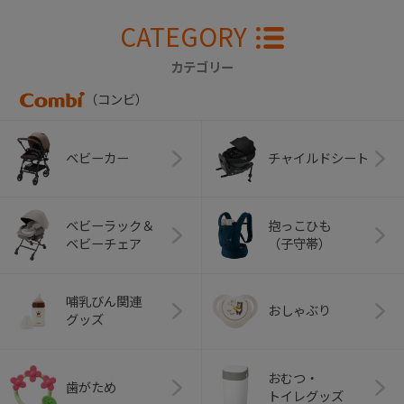
CATEGORY
カテゴリー
（コンビ）
ベビーカー
チャイルドシート
ベビーラック＆
抱っこひも
ベビーチェア
（子守帯）
哺乳びん関連
おしゃぶり
グッズ
おむつ・
歯がため
トイレグッズ