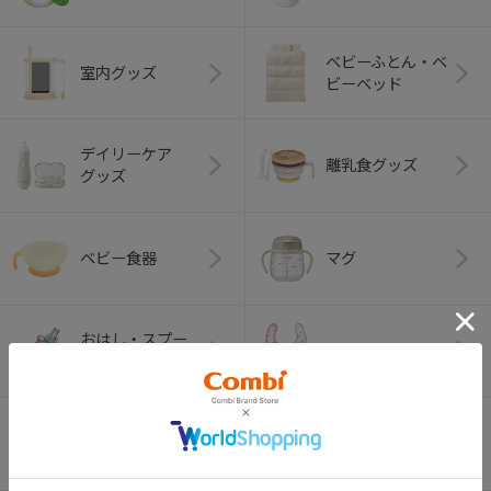
ベビーふとん・ベ
室内グッズ
ビーベッド
デイリーケア
離乳食グッズ
グッズ
ベビー食器
マグ
おはし・スプー
お食事エプロン
ン・フォーク
オーラルケア
ベビートイ
（お口のケア）