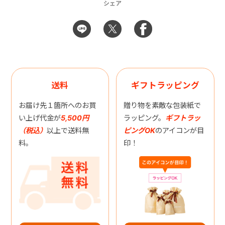
シェア
送料
ギフトラッピング
お届け先１箇所へのお買
贈り物を素敵な包装紙で
い上げ代金が
5,500円
ラッピング。
ギフトラッ
（税込）
以上で送料無
ピングOK
のアイコンが目
料。
印！