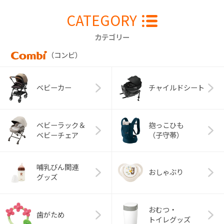
CATEGORY
カテゴリー
（コンビ）
ベビーカー
チャイルドシート
ベビーラック＆
抱っこひも
ベビーチェア
（子守帯）
哺乳びん関連
おしゃぶり
グッズ
おむつ・
歯がため
トイレグッズ