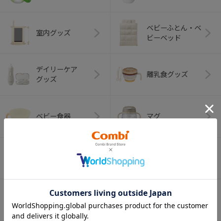
ベビーふとん・ベ
室内グッズ
ビーベッド
デイリーケア
離乳食グッズ
グッズ
ベビー食器
マグ
おはし・スプー
お食事エプロン
ン・フォーク
オーラルケア
ベビートイ
（お口のケア）