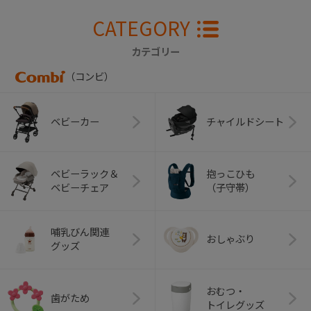
CATEGORY
カテゴリー
（コンビ）
ベビーカー
チャイルドシート
ベビーラック＆
抱っこひも
ベビーチェア
（子守帯）
哺乳びん関連
おしゃぶり
グッズ
おむつ・
歯がため
トイレグッズ