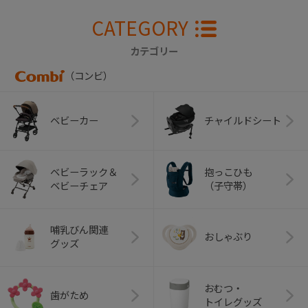
CATEGORY
カテゴリー
（コンビ）
ベビーカー
チャイルドシート
ベビーラック＆
抱っこひも
ベビーチェア
（子守帯）
哺乳びん関連
おしゃぶり
グッズ
おむつ・
歯がため
トイレグッズ