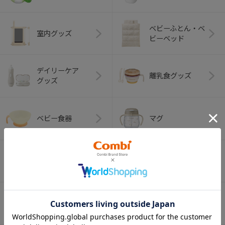
ベビーふとん・ベ
室内グッズ
ビーベッド
デイリーケア
離乳食グッズ
グッズ
ベビー食器
マグ
おはし・スプー
お食事エプロン
ン・フォーク
オーラルケア
ベビートイ
（お口のケア）