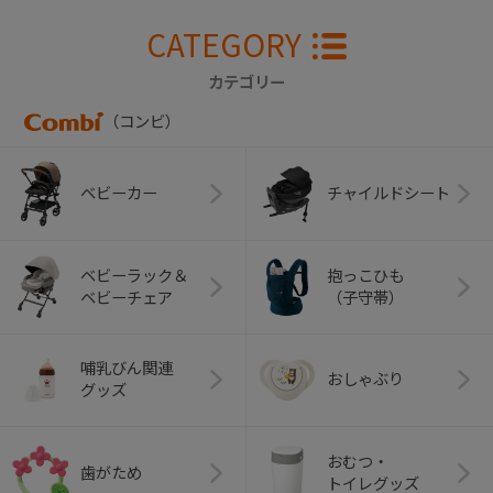
CATEGORY
カテゴリー
（コンビ）
ベビーカー
チャイルドシート
ベビーラック＆
抱っこひも
ベビーチェア
（子守帯）
哺乳びん関連
おしゃぶり
グッズ
おむつ・
歯がため
トイレグッズ