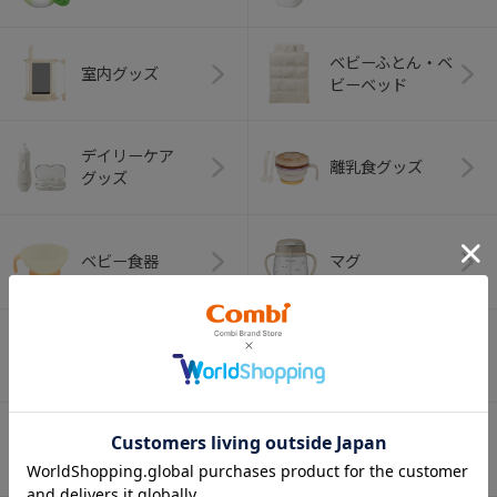
ベビーふとん・ベ
室内グッズ
ビーベッド
デイリーケア
離乳食グッズ
グッズ
ベビー食器
マグ
おはし・スプー
お食事エプロン
ン・フォーク
オーラルケア
ベビートイ
（お口のケア）