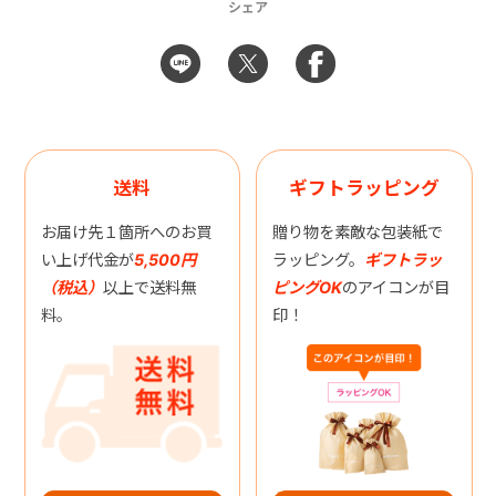
シェア
送料
ギフトラッピング
お届け先１箇所へのお買
贈り物を素敵な包装紙で
い上げ代金が
5,500円
ラッピング。
ギフトラッ
（税込）
以上で送料無
ピングOK
のアイコンが目
料。
印！