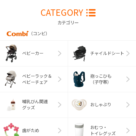
CATEGORY
カテゴリー
（コンビ）
ベビーカー
チャイルドシート
ベビーラック＆
抱っこひも
ベビーチェア
（子守帯）
哺乳びん関連
おしゃぶり
グッズ
おむつ・
歯がため
トイレグッズ