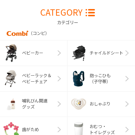
CATEGORY
カテゴリー
（コンビ）
ベビーカー
チャイルドシート
ベビーラック＆
抱っこひも
ベビーチェア
（子守帯）
哺乳びん関連
おしゃぶり
グッズ
おむつ・
歯がため
トイレグッズ