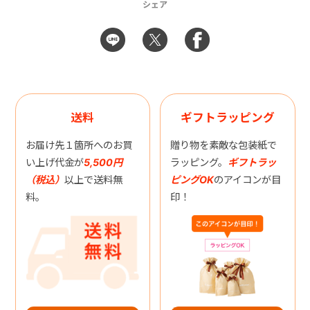
シェア
送料
ギフトラッピング
お届け先１箇所へのお買
贈り物を素敵な包装紙で
い上げ代金が
5,500円
ラッピング。
ギフトラッ
（税込）
以上で送料無
ピングOK
のアイコンが目
料。
印！