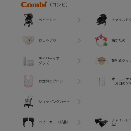
Combi
（コンビ）
ベビーカー
チャイルド
おしゃぶり
歯がため
デイリーケア
離乳食グッ
グッズ
オーラルケ
お食事エプロン
（お口のケ
ショッピングカート
チャイルド
ベビーカー（部品）
品）