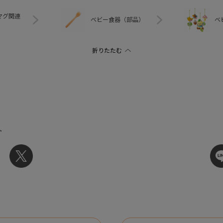
マグ関連
ベビー食器（部品）
ベ
ト