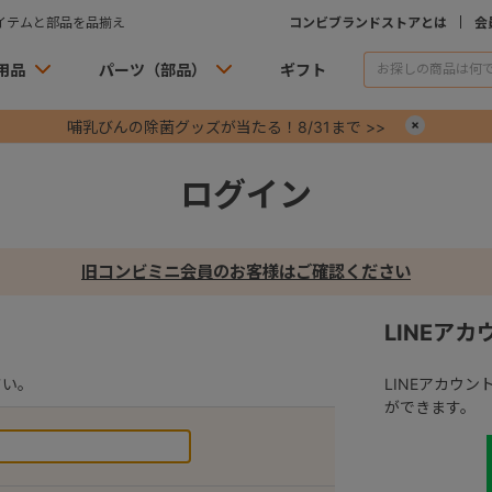
イテムと部品を品揃え
コンビブランドストアとは
会
用品
パーツ（部品）
ギフト
哺乳びんの除菌グッズが当たる！8/31まで >>
×
ログイン
旧コンビミニ会員のお客様はご確認ください
LINEア
さい。
LINEアカウ
ができます。