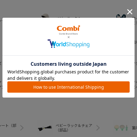
ベビーラック＆
抱
シート
ベビーチェア
（
おむつ・
室
トイレグッズ
ズ
ベビー食器
マ
ア
ア
ベビートイ
ア）
（
シート（部
ベビーラック＆チェア
室
（部品）