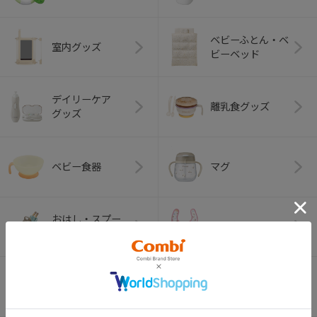
ベビーふとん・ベ
室内グッズ
ビーベッド
デイリーケア
離乳食グッズ
グッズ
ベビー食器
マグ
おはし・スプー
お食事エプロン
ン・フォーク
オーラルケア
ベビートイ
（お口のケア）