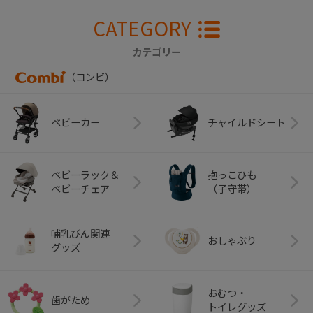
CATEGORY
カテゴリー
（コンビ）
ベビーカー
チャイルドシート
ベビーラック＆
抱っこひも
ベビーチェア
（子守帯）
哺乳びん関連
おしゃぶり
グッズ
おむつ・
歯がため
トイレグッズ