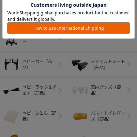
アウトドアグッズ
ペット用品
（ヘルメット）
ショッピングカー
ト
ベビーカー（部
チャイルドシート
品）
（部品）
ベビーラック＆チ
室内グッズ（部
ェア（部品）
品）
ベビーふとん（部
バス・トイレグッ
品）
ズ（部品）