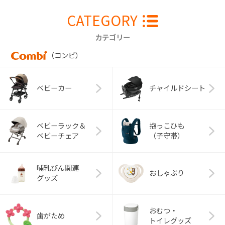
CATEGORY
カテゴリー
（コンビ）
ベビーカー
チャイルドシート
ベビーラック＆
抱っこひも
ベビーチェア
（子守帯）
哺乳びん関連
おしゃぶり
グッズ
おむつ・
歯がため
トイレグッズ