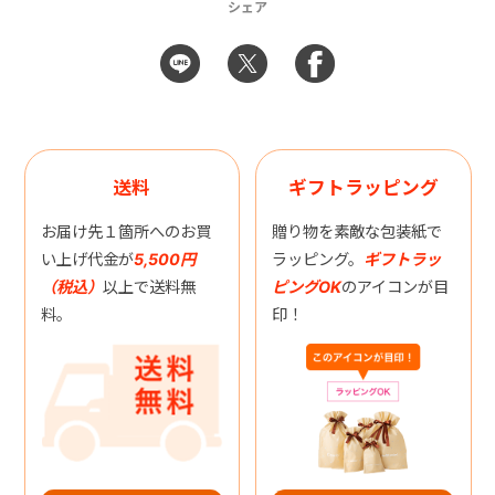
シェア
送料
ギフトラッピング
お届け先１箇所へのお買
贈り物を素敵な包装紙で
い上げ代金が
5,500円
ラッピング。
ギフトラッ
（税込）
以上で送料無
ピングOK
のアイコンが目
料。
印！