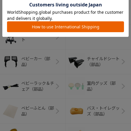
アウトドアグッズ
ペット用品
（ヘルメット）
ショッピングカー
ト
ベビーカー（部
チャイルドシート
品）
（部品）
ベビーラック＆チ
室内グッズ（部
ェア（部品）
品）
ベビーふとん（部
バス・トイレグッ
品）
ズ（部品）