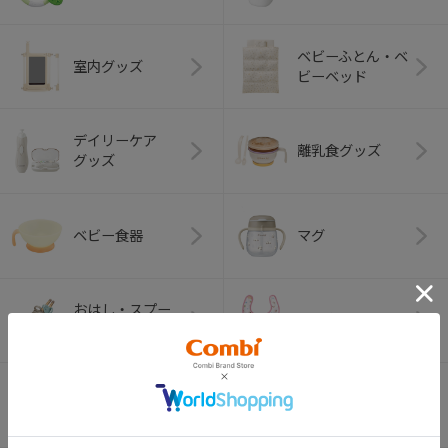
ベビーふとん・ベ
室内グッズ
ビーベッド
デイリーケア
離乳食グッズ
グッズ
ベビー食器
マグ
おはし・スプー
お食事エプロン
ン・フォーク
オーラルケア
ベビートイ
（お口のケア）