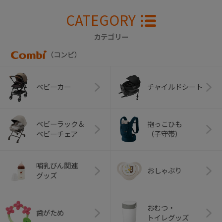
CATEGORY
カテゴリー
（コンビ）
ベビーカー
チャイルドシート
ベビーラック＆
抱っこひも
ベビーチェア
（子守帯）
哺乳びん関連
おしゃぶり
グッズ
おむつ・
歯がため
トイレグッズ