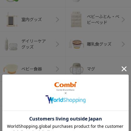
ベビーふとん・ベ
室内グッズ
ビーベッド
デイリーケア
離乳食グッズ
グッズ
ベビー食器
マグ
おはし・スプー
お食事エプロン
ン・フォーク
オーラルケア
ベビートイ
（お口のケア）