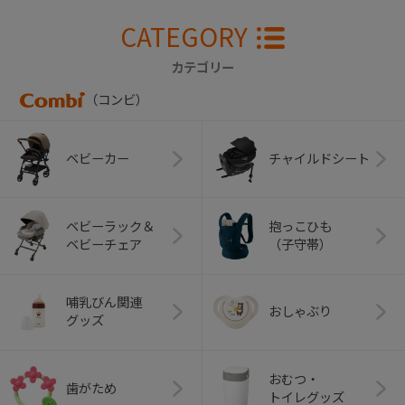
CATEGORY
カテゴリー
（コンビ）
ベビーカー
チャイルドシート
ベビーラック＆
抱っこひも
ベビーチェア
（子守帯）
哺乳びん関連
おしゃぶり
グッズ
おむつ・
歯がため
トイレグッズ