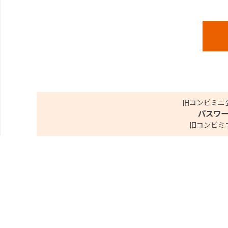
旧コンビミニ
パスワ
旧コンビミ