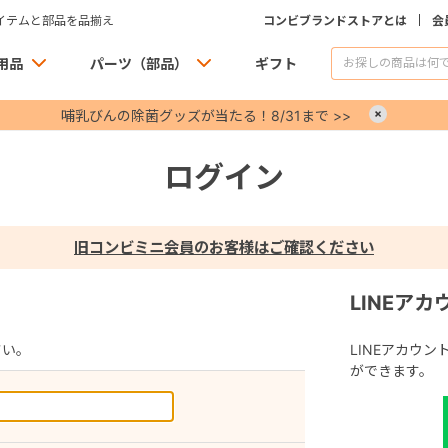
イテムと部品を品揃え
コンビブランドストアとは
会
用品
パーツ（部品）
ギフト
哺乳びんの除菌グッズが当たる！8/31まで >>
×
ログイン
旧コンビミニ会員のお客様はご確認ください
LINEア
さい。
LINEアカウ
ができます。