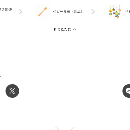
マグ関連
ベビー食器（部品）
ベ
ト