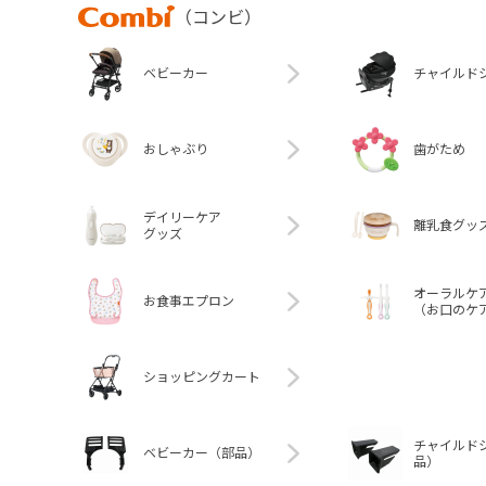
Combi
（コンビ）
ベビーカー
チャイルド
おしゃぶり
歯がため
デイリーケア
離乳食グッ
グッズ
オーラルケ
お食事エプロン
（お口のケ
ショッピングカート
チャイルド
ベビーカー（部品）
品）