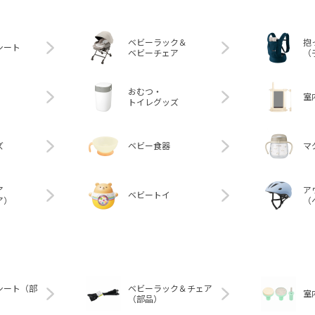
ベビーラック＆
抱
シート
ベビーチェア
（
おむつ・
室
トイレグッズ
ズ
ベビー食器
マ
ア
ア
ベビートイ
ア）
（
シート（部
ベビーラック＆チェア
室
（部品）