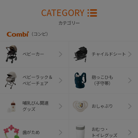
CATEGORY
カテゴリー
（コンビ）
ベビーカー
チャイルドシート
ベビーラック＆
抱っこひも
ベビーチェア
（子守帯）
哺乳びん関連
おしゃぶり
グッズ
おむつ・
歯がため
トイレグッズ