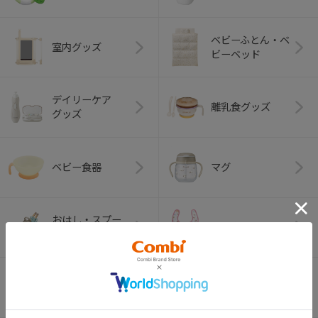
ベビーふとん・ベ
室内グッズ
ビーベッド
デイリーケア
離乳食グッズ
グッズ
ベビー食器
マグ
おはし・スプー
お食事エプロン
ン・フォーク
オーラルケア
ベビートイ
（お口のケア）