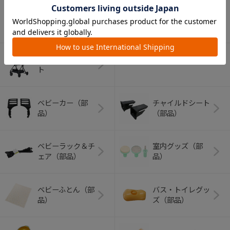
アウトドアグッズ
ペット用品
（ヘルメット）
ショッピングカー
ト
ベビーカー（部
チャイルドシート
品）
（部品）
ベビーラック＆チ
室内グッズ（部
ェア（部品）
品）
ベビーふとん（部
バス・トイレグッ
品）
ズ（部品）