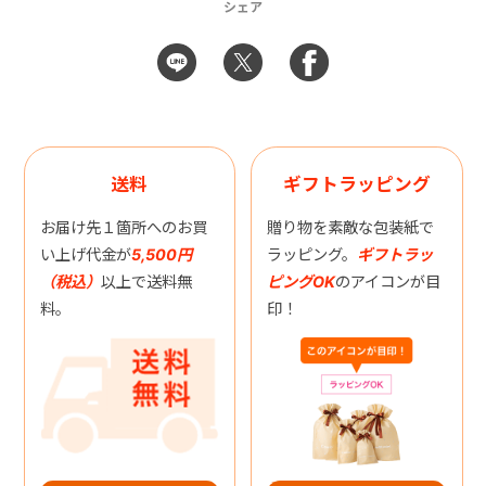
シェア
送料
ギフトラッピング
お届け先１箇所へのお買
贈り物を素敵な包装紙で
い上げ代金が
5,500円
ラッピング。
ギフトラッ
（税込）
以上で送料無
ピングOK
のアイコンが目
料。
印！