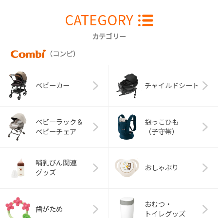
CATEGORY
カテゴリー
（コンビ）
ベビーカー
チャイルドシート
ベビーラック＆
抱っこひも
ベビーチェア
（子守帯）
哺乳びん関連
おしゃぶり
グッズ
おむつ・
歯がため
トイレグッズ